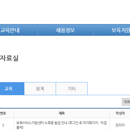
교육안내
채용정보
보육지
자료실
교육
회계
기타
번호
제목
작성자
보육서비스지원센터 수료증 발급 안내 (로그인 후 마이페이지 - 직접
3
관리자
출력)