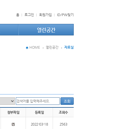
홈
로그인
회원가입
ID/PW찾기
원
열린공간
HOME
열린공간
자료실
조회
첨부파일
등록일
조회수
2022-03-18
2563